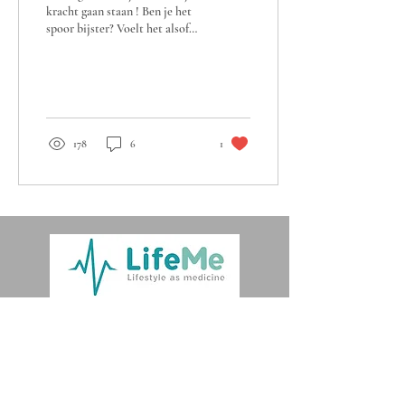
kracht gaan staan ! Ben je het
spoor bijster? Voelt het alsof
jij niet meer jij bent? Lijkt je
veerkracht...
178
6
1
Abonneer je op de