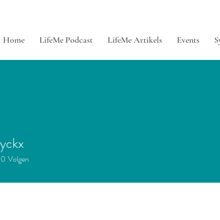
Home
LifeMe Podcast
LifeMe Artikels
Events
S
uyckx
0
Volgen