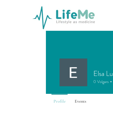
Elsa L
0
Volgers
Profile
Events