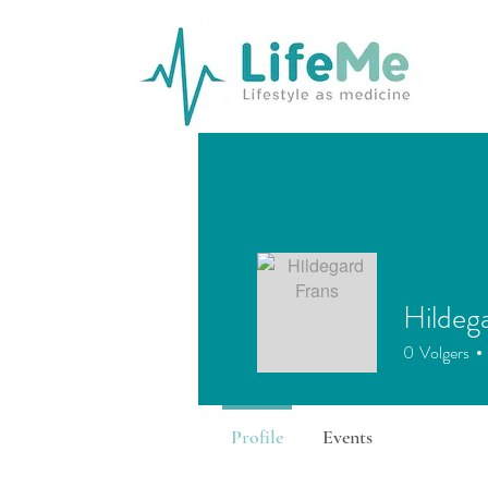
Hildeg
0
Volgers
Profile
Events