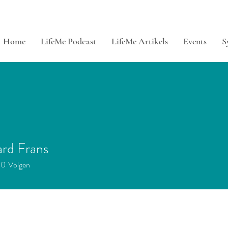
Home
LifeMe Podcast
LifeMe Artikels
Events
S
ard Frans
0
Volgen