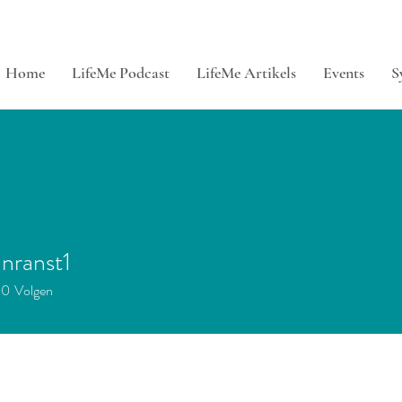
Home
LifeMe Podcast
LifeMe Artikels
Events
S
anranst1
ranst1
0
Volgen