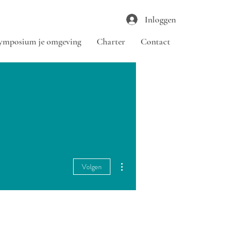
Inloggen
ymposium je omgeving
Charter
Contact
Meer acties
Volgen