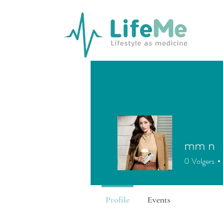
mm n
0
Volgers
Profile
Events