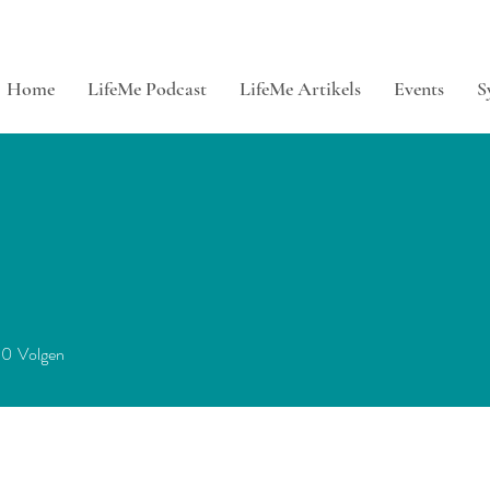
Home
LifeMe Podcast
LifeMe Artikels
Events
S
0
Volgen