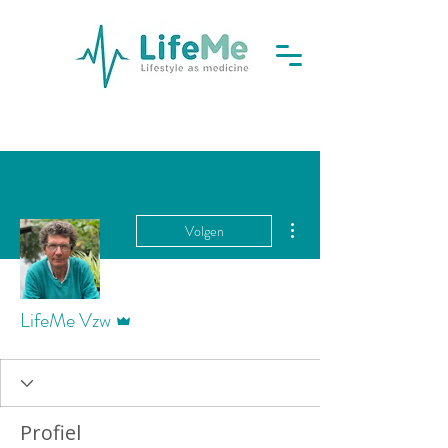
Meer acties
Volgen
Beheerder
LifeMe Vzw
Profiel