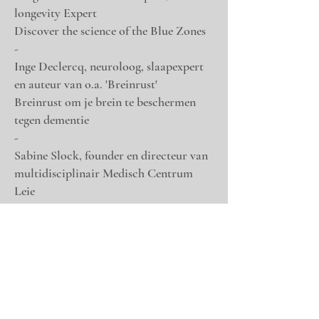
longevity Expert
Discover the science of the Blue Zones
​-
Inge Declercq, neuroloog, slaapexpert
en auteur van o.a. 'Breinrust'
Breinrust om je brein te beschermen
tegen dementie
​-
Sabine Slock, founder en directeur van
multidisciplinair Medisch Centrum
Leie
Het vrouwenbrein... vergeten?
​-
Pascale Naessens, Auteur kookboeken
en voedingsdescundige
Gezonde voeding in functie voor het
brein.
​-