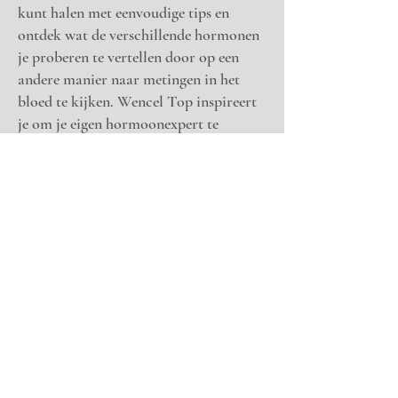
kunt halen met eenvoudige tips en
ontdek wat de verschillende hormonen
je proberen te vertellen door op een
andere manier naar metingen in het
bloed te kijken. Wencel Top inspireert
je om je eigen hormoonexpert te
worden en geeft inzicht in hoe je deze
kennis kunt toepassen om je hormonale
gezondheid te verbeteren.