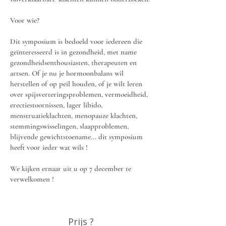
Voor wie?
Dit symposium is bedoeld voor iedereen die
geïnteresseerd is in gezondheid, met name
gezondheidsenthousiasten, therapeuten en
artsen. Of je nu je hormoonbalans wil
herstellen of op peil houden, of je wilt leren
over spijsverteringsproblemen, vermoeidheid,
erectiestoornissen, lager libido,
menstruatieklachten, menopauze klachten,
stemmingswisselingen, slaapproblemen,
blijvende gewichtstoename... dit symposium
heeft voor ieder wat wils !
We kijken ernaar uit u op 7 december te
verwelkomen !
Prijs ?