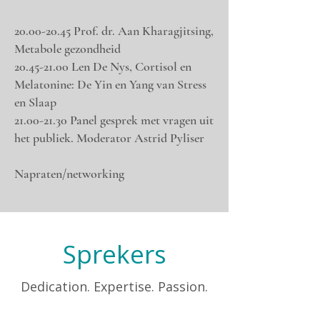
20.00-20.45
Prof. dr. Aan Kharagjitsing,
Metabole gezondheid
20.45-21.00
Len De Nys, Cortisol en
Melatonine: De Yin en Yang van Stress
en Slaap
21.00-21.30
Panel gesprek met vragen uit
het publiek. Moderator Astrid Pyliser
Napraten/networking
Sprekers
Dedication. Expertise. Passion.