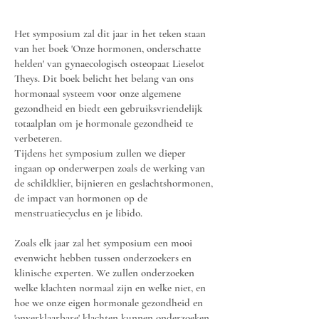
Het symposium zal dit jaar in het teken staan
van het boek 'Onze hormonen, onderschatte
helden' van ​gynaecologisch osteopaat Lieselot
Theys. Dit boek belicht het belang van ons
hormonaal systeem voor onze algemene
gezondheid en biedt een gebruiksvriendelijk
totaalplan om je hormonale gezondheid te
verbeteren.
Tijdens het symposium zullen we dieper
ingaan op onderwerpen zoals de werking van
de schildklier, bijnieren en geslachtshormonen,
de impact van hormonen op de
menstruatiecyclus en je libido.
Zoals elk jaar zal het symposium een mooi
evenwicht hebben tussen onderzoekers en
klinische experten. We zullen onderzoeken
welke klachten normaal zijn en welke niet, en
hoe we onze eigen hormonale gezondheid en
'onverklaarbare' klachten kunnen onderzoeken.