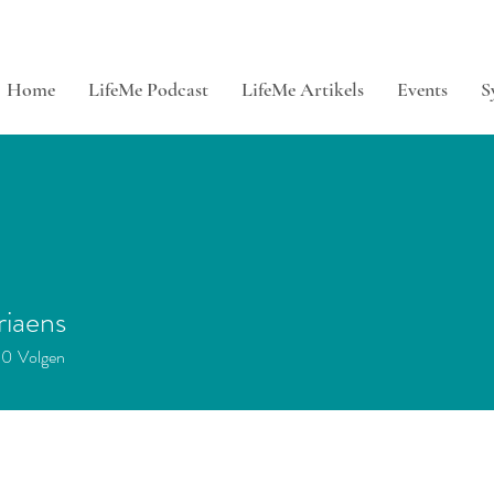
Home
LifeMe Podcast
LifeMe Artikels
Events
S
riaens
aens
0
Volgen