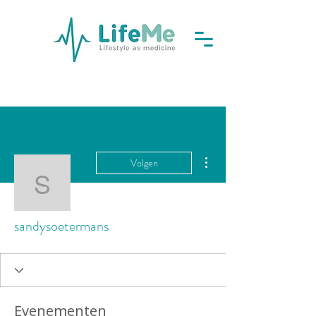
Meer acties
Volgen
sandysoetermans
sandysoetermans
Evenementen